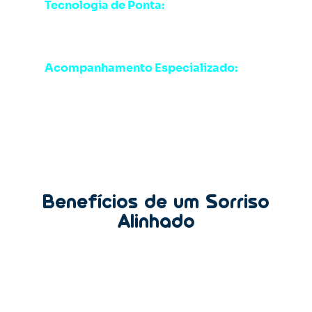
Tecnologia de Ponta:
Utilizamos os
melhores materiais e tecnologias para
garantir resultados rápidos e precisos.
Acompanhamento Especializado:
Nossa
equipe está com você em cada etapa,
garantindo uma experiência confortável e
tranquila.
Benefícios de um Sorriso
Alinhado